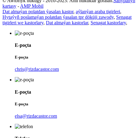
© Awtorlyk hukugy - 2010-2023: Ähli hukuklar goralan.
Sahypanyň
kartasy
-
AMP Mobil
Dat almaýan polatdan ýasalan kastor
,
aýlanýan araba tigirleri
,
Hytaýyň poslamaýan polatdan ýasalan tpr döküji zawody
,
Senagat
tigirleri we kastorlary
,
Dat almaýan kastorlar
,
Senagat kastorlary
,
E-poçta
E-poçta
chris@rizdacastor.com
E-poçta
E-poçta
elsa@rizdacastor.com