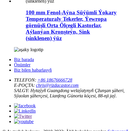
100 mm Fenol-Aýna Süýümli Ýokary
Temperaturaly Tekerler, Ýewropa
görnüşli Orta Ölçegli Kastorlar,
Aýlanýan Kronşteýn, Sink
(sinklenen) ýüz
Biz barada
Önümler
Biz bilen habarlaşyň
TELEFON:
+86 18676666728
E-POÇTA:
chris@rizdacastor.com
SALGY:
Hytaýyň Guangdong welaýatynyň Çžunşan şäheri,
Sýaolan şäherçesi, Lianfeng Günorta köçesi, 88-nji jaý.