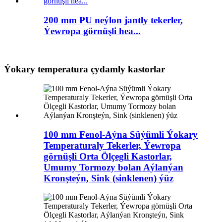
200 mm PU neýlon jantly tekerler,
Ýewropa görnüşli hea...
Ýokary temperatura çydamly kastorlar
100 mm Fenol-Aýna Süýümli Ýokary
Temperaturaly Tekerler, Ýewropa
görnüşli Orta Ölçegli Kastorlar,
Umumy Tormozy bolan Aýlanýan
Kronşteýn, Sink (sinklenen) ýüz