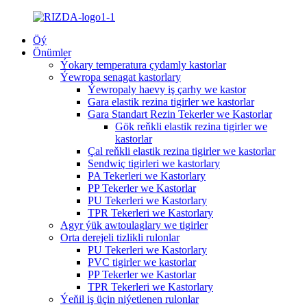
Öý
Önümler
Ýokary temperatura çydamly kastorlar
Ýewropa senagat kastorlary
Ýewropaly haevy iş çarhy we kastor
Gara elastik rezina tigirler we kastorlar
Gara Standart Rezin Tekerler we Kastorlar
Gök reňkli elastik rezina tigirler we
kastorlar
Çal reňkli elastik rezina tigirler we kastorlar
Sendwiç tigirleri we kastorlary
PA Tekerleri we Kastorlary
PP Tekerler we Kastorlar
PU Tekerleri we Kastorlary
TPR Tekerleri we Kastorlary
Agyr ýük awtoulaglary we tigirler
Orta derejeli tizlikli rulonlar
PU Tekerleri we Kastorlary
PVC tigirler we kastorlar
PP Tekerler we Kastorlar
TPR Tekerleri we Kastorlary
Ýeňil iş üçin niýetlenen rulonlar