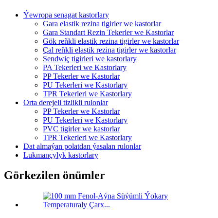
Ýewropa senagat kastorlary
Gara elastik rezina tigirler we kastorlar
Gara Standart Rezin Tekerler we Kastorlar
Gök reňkli elastik rezina tigirler we kastorlar
Çal reňkli elastik rezina tigirler we kastorlar
Sendwiç tigirleri we kastorlary
PA Tekerleri we Kastorlary
PP Tekerler we Kastorlar
PU Tekerleri we Kastorlary
TPR Tekerleri we Kastorlary
Orta derejeli tizlikli rulonlar
PP Tekerler we Kastorlar
PU Tekerleri we Kastorlary
PVC tigirler we kastorlar
TPR Tekerleri we Kastorlary
Dat almaýan polatdan ýasalan rulonlar
Lukmançylyk kastorlary
Görkezilen önümler