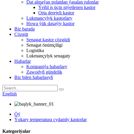
Dat almaýan polatdan ýasalan rulonlar
Ýeňil iş üçin niýetlenen kastor
Orta derejeli kastor
Lukmançylyk kastorlary
Howa ýük daşaýjy kastor
Biz barada
Çözgüt
Senagat kastor çözgüdi
Senagat önümçiligi
Logistika
Lukmançylyk senagaty
Habarlar
Kompaniýa habarlary
Zawodyň gündelik
Biz bilen habarlaşyň
English
Öý
Ýokary temperatura çydamly kastorlar
Kategoriýalar