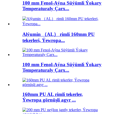
100 mm Fenol-Aýna Süýümli Ýokary
Temperaturaly Çarx...
Alýumin （AL） rimli 160mm PU
tekerleri, Ýewropa...
100 mm Fenol-Aýna Süýümli Ýokary
Temperaturaly Çarx...
160mm PU AL rimli tekerler,
Ýewropa görnüşli agyr ...