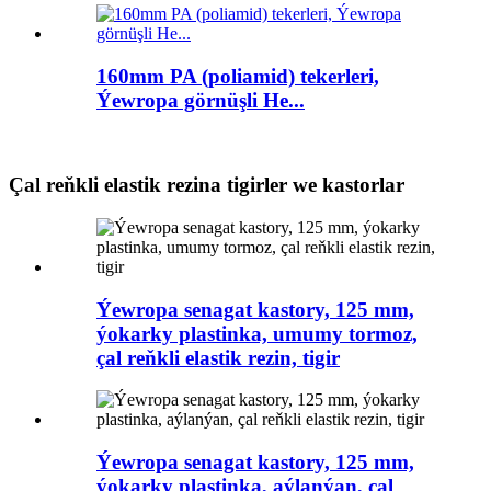
160mm PA (poliamid) tekerleri,
Ýewropa görnüşli He...
Çal reňkli elastik rezina tigirler we kastorlar
Ýewropa senagat kastory, 125 mm,
ýokarky plastinka, umumy tormoz,
çal reňkli elastik rezin, tigir
Ýewropa senagat kastory, 125 mm,
ýokarky plastinka, aýlanýan, çal