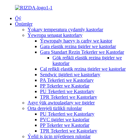
Öý
Önümler
Ýokary temperatura çydamly kastorlar
Ýewropa senagat kastorlary
Ýewropaly haevy iş çarhy we kastor
Gara elastik rezina tigirler we kastorlar
Gara Standart Rezin Tekerler we Kastorlar
Gök reňkli elastik rezina tigirler we
kastorlar
Çal reňkli elastik rezina tigirler we kastorlar
Sendwiç tigirleri we kastorlary
PA Tekerleri we Kastorlary
PP Tekerler we Kastorlar
PU Tekerleri we Kastorlary
TPR Tekerleri we Kastorlary
Agyr ýük awtoulaglary we tigirler
Orta derejeli tizlikli rulonlar
PU Tekerleri we Kastorlary
PVC tigirler we kastorlar
PP Tekerler we Kastorlar
TPR Tekerleri we Kastorlary
Ýeňil iş üçin niýetlenen rulonlar