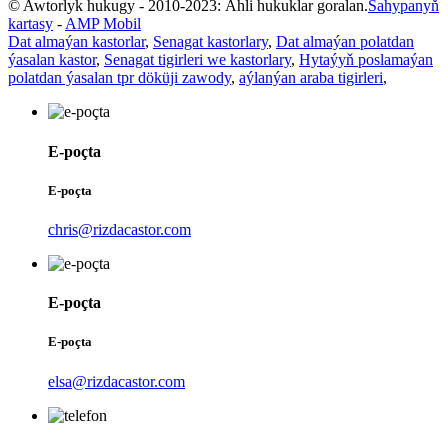
© Awtorlyk hukugy - 2010-2023: Ähli hukuklar goralan.
Sahypanyň
kartasy
-
AMP Mobil
Dat almaýan kastorlar
,
Senagat kastorlary
,
Dat almaýan polatdan
ýasalan kastor
,
Senagat tigirleri we kastorlary
,
Hytaýyň poslamaýan
polatdan ýasalan tpr döküji zawody
,
aýlanýan araba tigirleri
,
E-poçta
E-poçta
chris@rizdacastor.com
E-poçta
E-poçta
elsa@rizdacastor.com