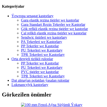
Kategoriýalar
Ýewropa senagat kastorlary
Gara elastik rezina tigirler we kastorlar
Gara Standart Rezin Tekerler we Kastorlar
Gök reňkli elastik rezina tigirler we kastorlar
Çal reňkli elastik rezina tigirler we kastorlar
Sendwiç tigirleri we kastorlary
PA Tekerleri we Kastorlary
PP Tekerler we Kastorlar
PU Tekerleri we Kastorlary
TPR Tekerleri we Kastorlary
Orta derejeli tizlikli rulonlar
PP Tekerler we Kastorlar
PU Tekerleri we Kastorlary
PVC tigirler we kastorlar
TPR Tekerleri we Kastorlary
Dat almaýan polatdan ýasalan rulonlar
Lukmançylyk kastorlary
Görkezilen önümler