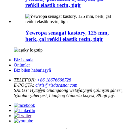
reňkli elastik rezin, tigir
Ýewropa senagat kastory, 125 mm,
berk, çal reňkli elastik rezin, tigir
Biz barada
Önümler
Biz bilen habarlaşyň
TELEFON:
+86 18676666728
E-POÇTA:
chris@rizdacastor.com
SALGY:
Hytaýyň Guangdong welaýatynyň Çžunşan şäheri,
Sýaolan şäherçesi, Lianfeng Günorta köçesi, 88-nji jaý.