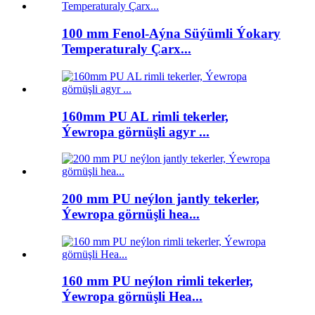
100 mm Fenol-Aýna Süýümli Ýokary
Temperaturaly Çarx...
160mm PU AL rimli tekerler,
Ýewropa görnüşli agyr ...
200 mm PU neýlon jantly tekerler,
Ýewropa görnüşli hea...
160 mm PU neýlon rimli tekerler,
Ýewropa görnüşli Hea...