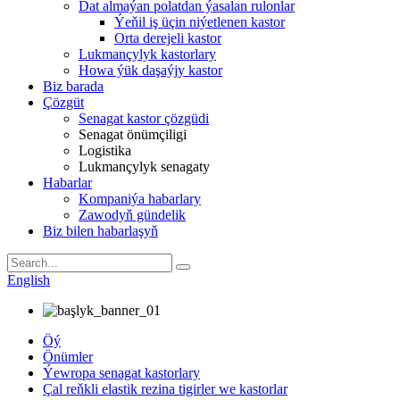
Dat almaýan polatdan ýasalan rulonlar
Ýeňil iş üçin niýetlenen kastor
Orta derejeli kastor
Lukmançylyk kastorlary
Howa ýük daşaýjy kastor
Biz barada
Çözgüt
Senagat kastor çözgüdi
Senagat önümçiligi
Logistika
Lukmançylyk senagaty
Habarlar
Kompaniýa habarlary
Zawodyň gündelik
Biz bilen habarlaşyň
English
Öý
Önümler
Ýewropa senagat kastorlary
Çal reňkli elastik rezina tigirler we kastorlar