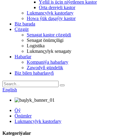
Ýeňil iş üçin niýetlenen kastor
Orta derejeli kastor
Lukmançylyk kastorlary
Howa ýük daşaýjy kastor
Biz barada
Çözgüt
Senagat kastor çözgüdi
Senagat önümçiligi
Logistika
Lukmançylyk senagaty
Habarlar
Kompaniýa habarlary
Zawodyň gündelik
Biz bilen habarlaşyň
English
Öý
Önümler
Lukmançylyk kastorlary
Kategoriýalar