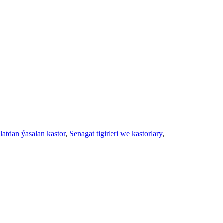
atdan ýasalan kastor
,
Senagat tigirleri we kastorlary
,