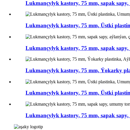
Lukmançylyk kastory, 75 mm, sapak sapy, 
Lukmançylyk kastory, 75 mm, Üstki plasti
Lukmançylyk kastory, 75 mm, sapak sapy, a
Lukmançylyk kastory, 75 mm, Ýokarky plas
Lukmançylyk kastory, 75 mm, Üstki plastin
Lukmançylyk kastory, 75 mm, sapak sapy, u