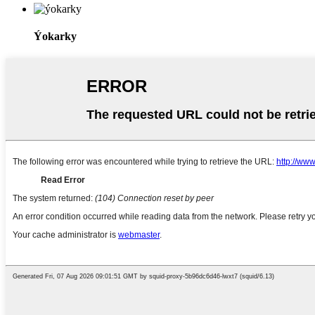
Ýokarky