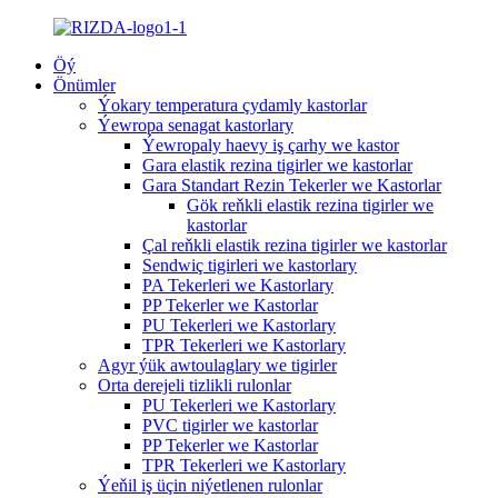
Öý
Önümler
Ýokary temperatura çydamly kastorlar
Ýewropa senagat kastorlary
Ýewropaly haevy iş çarhy we kastor
Gara elastik rezina tigirler we kastorlar
Gara Standart Rezin Tekerler we Kastorlar
Gök reňkli elastik rezina tigirler we
kastorlar
Çal reňkli elastik rezina tigirler we kastorlar
Sendwiç tigirleri we kastorlary
PA Tekerleri we Kastorlary
PP Tekerler we Kastorlar
PU Tekerleri we Kastorlary
TPR Tekerleri we Kastorlary
Agyr ýük awtoulaglary we tigirler
Orta derejeli tizlikli rulonlar
PU Tekerleri we Kastorlary
PVC tigirler we kastorlar
PP Tekerler we Kastorlar
TPR Tekerleri we Kastorlary
Ýeňil iş üçin niýetlenen rulonlar