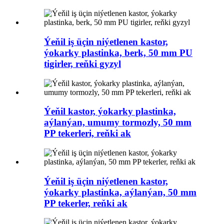
Ýeňil iş üçin niýetlenen kastor,
ýokarky plastinka, berk, 50 mm PU
tigirler, reňki gyzyl
Ýeňil kastor, ýokarky plastinka,
aýlanýan, umumy tormozly, 50 mm
PP tekerleri, reňki ak
Ýeňil iş üçin niýetlenen kastor,
ýokarky plastinka, aýlanýan, 50 mm
PP tekerler, reňki ak