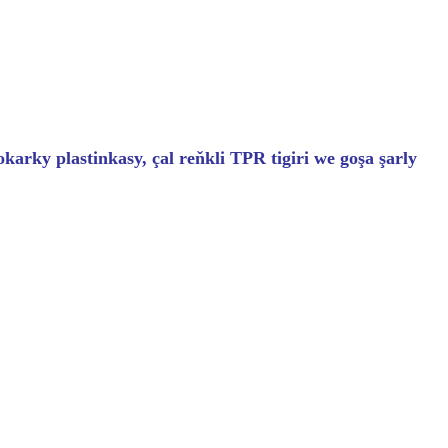
karky plastinkasy, çal reňkli TPR tigiri we goşa şarly