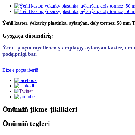
Ýeňil kastor, ýokarky plastinka, aýlanýan, doly tormoz, 50 mm TP
Gysgaça düşündiriş:
Ýeňil iş üçin niýetlenen ştamplaýjy aýlanýan kaster, umu
podşipnigi bar.
Bize e-poçta iberiň
Önümiň jikme-jiklikleri
Önümiň tegleri