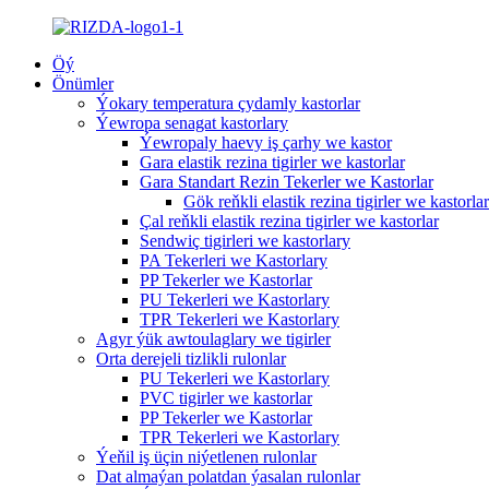
Öý
Önümler
Ýokary temperatura çydamly kastorlar
Ýewropa senagat kastorlary
Ýewropaly haevy iş çarhy we kastor
Gara elastik rezina tigirler we kastorlar
Gara Standart Rezin Tekerler we Kastorlar
Gök reňkli elastik rezina tigirler we kastorlar
Çal reňkli elastik rezina tigirler we kastorlar
Sendwiç tigirleri we kastorlary
PA Tekerleri we Kastorlary
PP Tekerler we Kastorlar
PU Tekerleri we Kastorlary
TPR Tekerleri we Kastorlary
Agyr ýük awtoulaglary we tigirler
Orta derejeli tizlikli rulonlar
PU Tekerleri we Kastorlary
PVC tigirler we kastorlar
PP Tekerler we Kastorlar
TPR Tekerleri we Kastorlary
Ýeňil iş üçin niýetlenen rulonlar
Dat almaýan polatdan ýasalan rulonlar