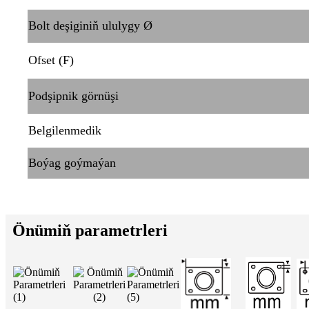
Bolt deşiginiň ululygy Ø
Ofset (F)
Podşipnik görnüşi
Belgilenmedik
Boýag goýmaýan
Önümiň parametrleri