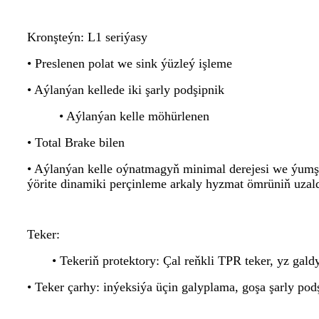
Kronşteýn: L1 seriýasy
• Preslenen polat we sink ýüzleý işleme
• Aýlanýan kellede iki şarly podşipnik
• Aýlanýan kelle möhürlenen
• Total Brake bilen
• Aýlanýan kelle oýnatmagyň minimal derejesi we ýumşa
ýörite dinamiki perçinleme arkaly hyzmat ömrüniň uza
Teker:
• Tekeriň protektory: Çal reňkli TPR teker, yz gal
• Teker çarhy: inýeksiýa üçin galyplama, goşa şarly pod