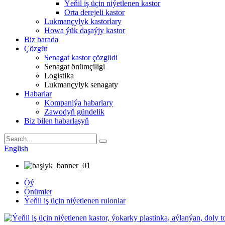
Ýeňil iş üçin niýetlenen kastor
Orta derejeli kastor
Lukmançylyk kastorlary
Howa ýük daşaýjy kastor
Biz barada
Çözgüt
Senagat kastor çözgüdi
Senagat önümçiligi
Logistika
Lukmançylyk senagaty
Habarlar
Kompaniýa habarlary
Zawodyň gündelik
Biz bilen habarlaşyň
English
Öý
Önümler
Ýeňil iş üçin niýetlenen rulonlar