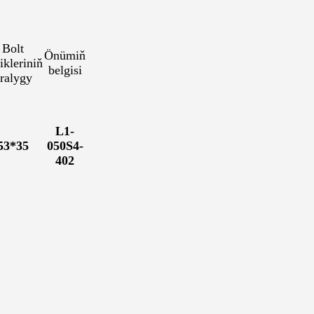
Bolt
Önümiň
ikleriniň
belgisi
ralygy
L1-
53*35
050S4-
402