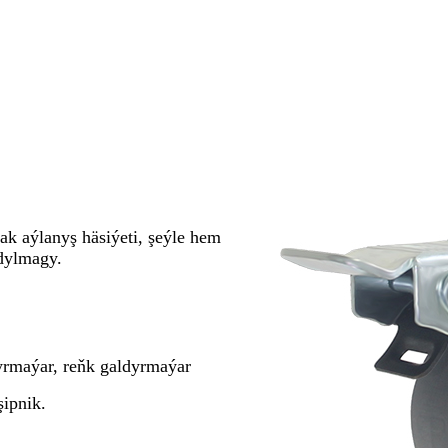
k aýlanyş häsiýeti, şeýle hem
ldylmagy.
dyrmaýar, reňk galdyrmaýar
şipnik.