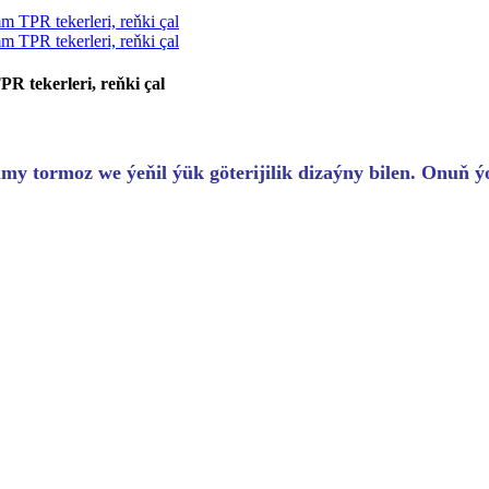
R tekerleri, reňki çal
my tormoz we ýeňil ýük göterijilik dizaýny bilen. Onuň ýo