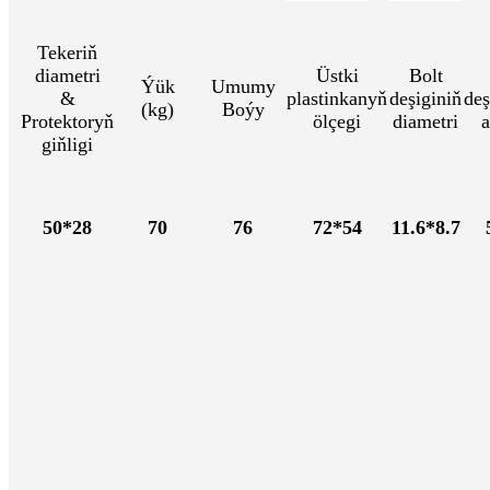
Tekeriň
diametri
Üstki
Bolt
Ýük
Umumy
&
plastinkanyň
deşiginiň
deş
(kg)
Boýy
Protektoryň
ölçegi
diametri
a
giňligi
50*28
70
76
72*54
11.6*8.7