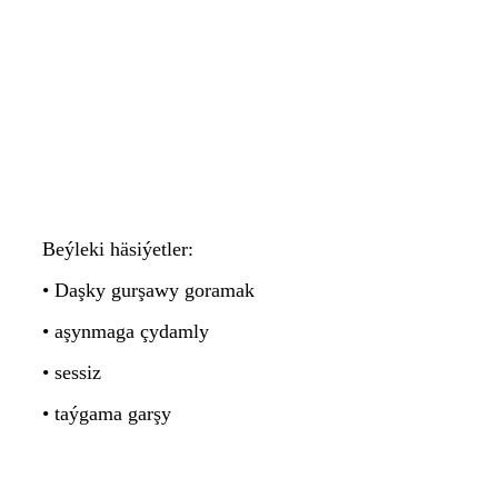
Beýleki häsiýetler:
• Daşky gurşawy goramak
• aşynmaga çydamly
• sessiz
• taýgama garşy