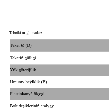
Tehniki maglumatlar:
Teker Ø (D)
Tekeriň giňligi
Ýük göterijilik
Umumy beýiklik (B)
Plastinkanyň ölçegi
Bolt deşikleriniň aralygy