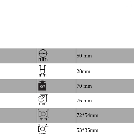
50 mm
28mm
70 mm
76 mm
72*54mm
53*35mm