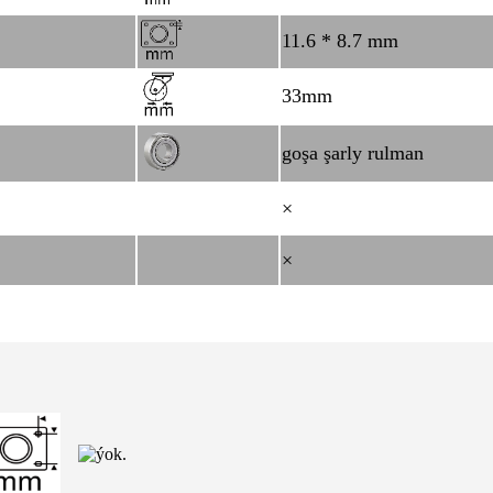
11.6 * 8.7 mm
33mm
goşa şarly rulman
×
×