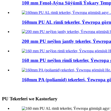
100 mm Fenol-Aýna Süýümli Ýokary Tempe
160mm PU AL rimli tekerler, Ýewropa görnüş
200 mm PU neýlon jantly tekerler, Ýewropa 
160 mm PU neýlon rimli tekerler, Ýewropa g
160mm PA (poliamid) tekerleri, Ýewropa gör
PU Tekerleri we Kastorlary