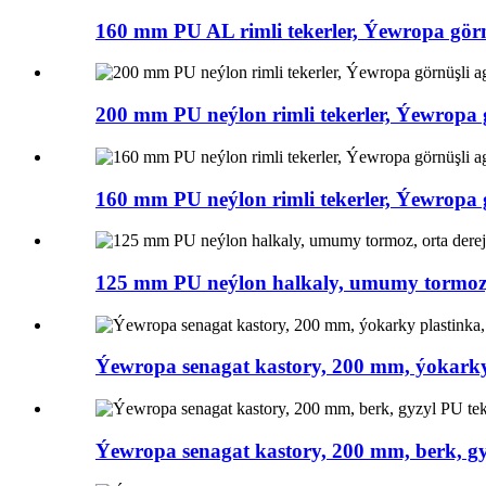
160 mm PU AL rimli tekerler, Ýewropa görnü
200 mm PU neýlon rimli tekerler, Ýewropa g
160 mm PU neýlon rimli tekerler, Ýewropa g
125 mm PU neýlon halkaly, umumy tormoz, or
Ýewropa senagat kastory, 200 mm, ýokarky 
Ýewropa senagat kastory, 200 mm, berk, gy