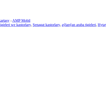
artasy
-
AMP Mobil
igirleri we kastorlary
,
Senagat kastorlary
,
aýlanýan araba tigirleri
,
Hytaý