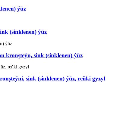
klenen) ýüz
ink (sinklenen) ýüz
n kronşteýn, sink (sinklenen) ýüz
nşteýni, sink (sinklenen) ýüz, reňki gyzyl