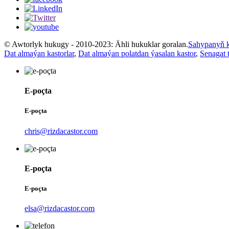
© Awtorlyk hukugy - 2010-2023: Ähli hukuklar goralan.
Sahypanyň k
Dat almaýan kastorlar
,
Dat almaýan polatdan ýasalan kastor
,
Senagat t
E-poçta
E-poçta
chris@rizdacastor.com
E-poçta
E-poçta
elsa@rizdacastor.com