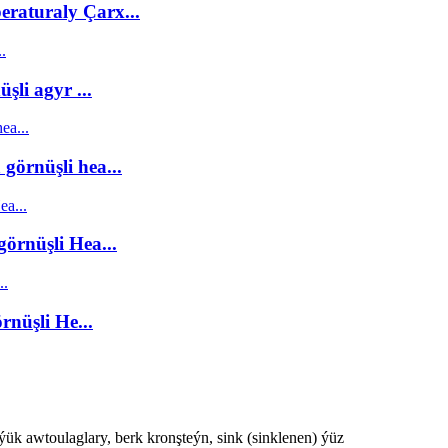
raturaly Çarx...
li agyr ...
görnüşli hea...
örnüşli Hea...
nüşli He...