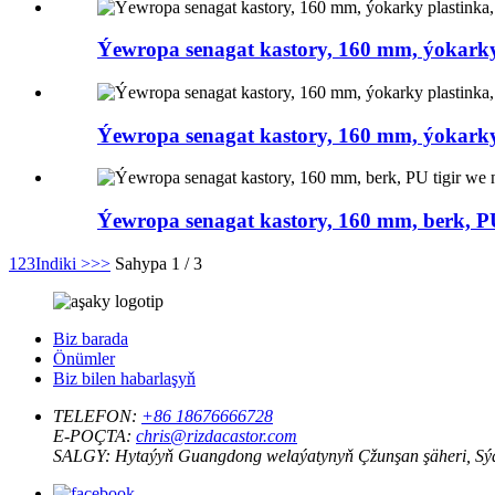
Ýewropa senagat kastory, 160 mm, ýokarky 
Ýewropa senagat kastory, 160 mm, ýokarky 
Ýewropa senagat kastory, 160 mm, berk, PU
1
2
3
Indiki >
>>
Sahypa 1 / 3
Biz barada
Önümler
Biz bilen habarlaşyň
TELEFON:
+86 18676666728
E-POÇTA:
chris@rizdacastor.com
SALGY:
Hytaýyň Guangdong welaýatynyň Çžunşan şäheri, Sýaol