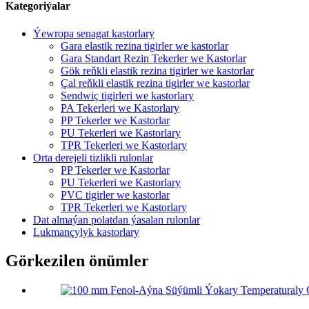
Kategoriýalar
Ýewropa senagat kastorlary
Gara elastik rezina tigirler we kastorlar
Gara Standart Rezin Tekerler we Kastorlar
Gök reňkli elastik rezina tigirler we kastorlar
Çal reňkli elastik rezina tigirler we kastorlar
Sendwiç tigirleri we kastorlary
PA Tekerleri we Kastorlary
PP Tekerler we Kastorlar
PU Tekerleri we Kastorlary
TPR Tekerleri we Kastorlary
Orta derejeli tizlikli rulonlar
PP Tekerler we Kastorlar
PU Tekerleri we Kastorlary
PVC tigirler we kastorlar
TPR Tekerleri we Kastorlary
Dat almaýan polatdan ýasalan rulonlar
Lukmançylyk kastorlary
Görkezilen önümler