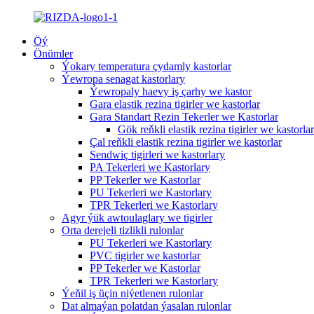
Öý
Önümler
Ýokary temperatura çydamly kastorlar
Ýewropa senagat kastorlary
Ýewropaly haevy iş çarhy we kastor
Gara elastik rezina tigirler we kastorlar
Gara Standart Rezin Tekerler we Kastorlar
Gök reňkli elastik rezina tigirler we kastorlar
Çal reňkli elastik rezina tigirler we kastorlar
Sendwiç tigirleri we kastorlary
PA Tekerleri we Kastorlary
PP Tekerler we Kastorlar
PU Tekerleri we Kastorlary
TPR Tekerleri we Kastorlary
Agyr ýük awtoulaglary we tigirler
Orta derejeli tizlikli rulonlar
PU Tekerleri we Kastorlary
PVC tigirler we kastorlar
PP Tekerler we Kastorlar
TPR Tekerleri we Kastorlary
Ýeňil iş üçin niýetlenen rulonlar
Dat almaýan polatdan ýasalan rulonlar