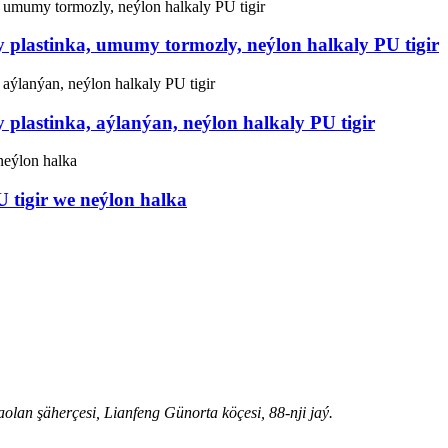
plastinka, umumy tormozly, neýlon halkaly PU tigir
plastinka, aýlanýan, neýlon halkaly PU tigir
 tigir we neýlon halka
an şäherçesi, Lianfeng Günorta köçesi, 88-nji jaý.