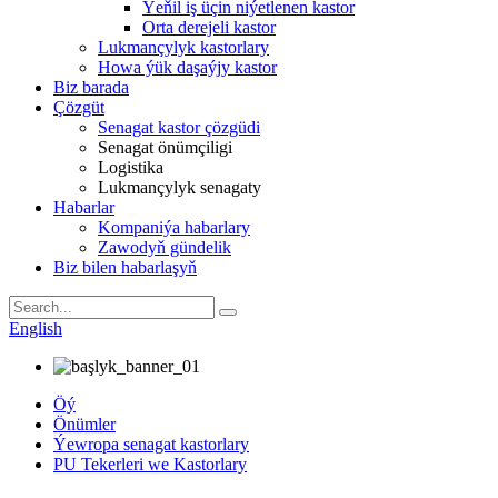
Ýeňil iş üçin niýetlenen kastor
Orta derejeli kastor
Lukmançylyk kastorlary
Howa ýük daşaýjy kastor
Biz barada
Çözgüt
Senagat kastor çözgüdi
Senagat önümçiligi
Logistika
Lukmançylyk senagaty
Habarlar
Kompaniýa habarlary
Zawodyň gündelik
Biz bilen habarlaşyň
English
Öý
Önümler
Ýewropa senagat kastorlary
PU Tekerleri we Kastorlary