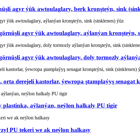
şli agyr ýük awtoulaglary, berk kronşteýn, sink (sin
örnüşli agyr ýük awtoulaglary, aýlanýan kronşteýn, s
örnüşli agyr ýük awtoulaglary, doly tormozly aýlanýa
ta derejeli kastorlar, ýewropa ştamplaýyş senagat kro
plastinka, aýlanýan, neýlon halkaly PU tigir
zyl PU tekeri we ak neýlon halkasy