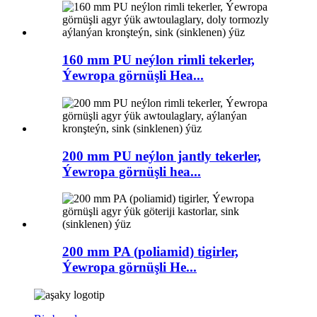
160 mm PU neýlon rimli tekerler,
Ýewropa görnüşli Hea...
200 mm PU neýlon jantly tekerler,
Ýewropa görnüşli hea...
200 mm PA (poliamid) tigirler,
Ýewropa görnüşli He...