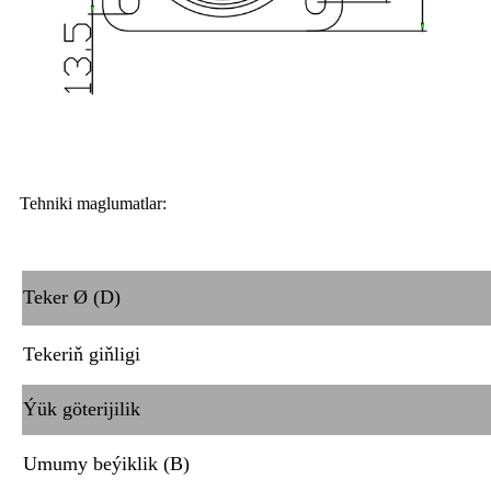
Tehniki maglumatlar:
Teker Ø (D)
Tekeriň giňligi
Ýük göterijilik
Umumy beýiklik (B)