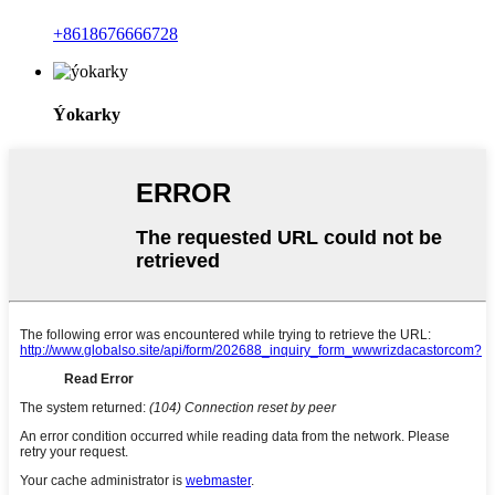
+8618676666728
Ýokarky