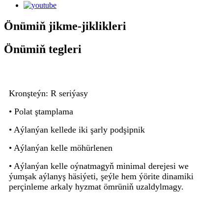
Önümiň jikme-jiklikleri
Önümiň tegleri
Kronşteýn: R seriýasy
• Polat ştamplama
• Aýlanýan kellede iki şarly podşipnik
• Aýlanýan kelle möhürlenen
• Aýlanýan kelle oýnatmagyň minimal derejesi we
ýumşak aýlanyş häsiýeti, şeýle hem ýörite dinamiki
perçinleme arkaly hyzmat ömrüniň uzaldylmagy.