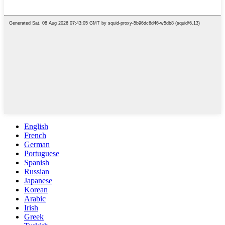
English
French
German
Portuguese
Spanish
Russian
Japanese
Korean
Arabic
Irish
Greek