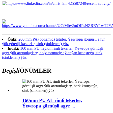
Öňki:
200 mm PA (poliamid) tigirler, Ýewropa görnüşli agyr
ýük göteriji kastorlar, sink (sinklenen) ýüz
Indiki:
160 mm PU neýlon rimli tekerler, Ýewropa görnüşli
agyr ýük awtoulaglary, doly tormozly aýlanýan kronşteýn, sink
(sinklenen) ýüz
Degişli
ÖNÜMLER
160mm PU AL rimli tekerler,
Ýewropa görnüşli agyr ...