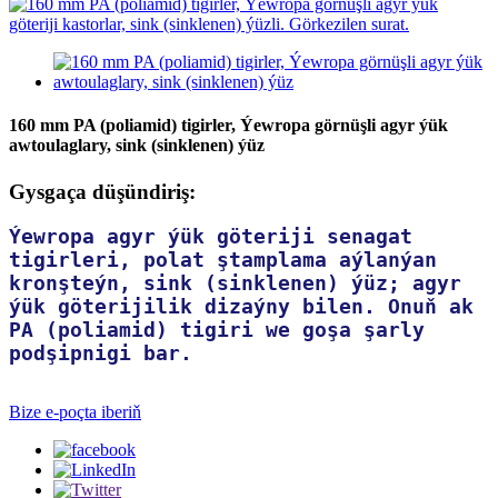
160 mm PA (poliamid) tigirler, Ýewropa görnüşli agyr ýük
awtoulaglary, sink (sinklenen) ýüz
Gysgaça düşündiriş:
Ýewropa agyr ýük göteriji senagat
tigirleri, polat ştamplama aýlanýan
kronşteýn, sink (sinklenen) ýüz; agyr
ýük göterijilik dizaýny bilen. Onuň ak
PA (poliamid) tigiri we goşa şarly
podşipnigi bar.
Bize e-poçta iberiň