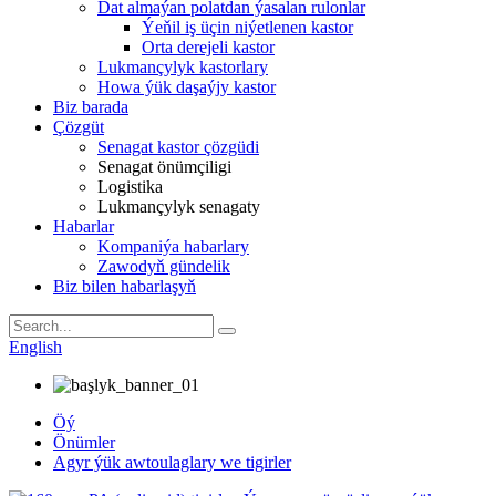
Dat almaýan polatdan ýasalan rulonlar
Ýeňil iş üçin niýetlenen kastor
Orta derejeli kastor
Lukmançylyk kastorlary
Howa ýük daşaýjy kastor
Biz barada
Çözgüt
Senagat kastor çözgüdi
Senagat önümçiligi
Logistika
Lukmançylyk senagaty
Habarlar
Kompaniýa habarlary
Zawodyň gündelik
Biz bilen habarlaşyň
English
Öý
Önümler
Agyr ýük awtoulaglary we tigirler