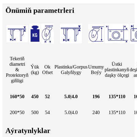
Önümiň parametrleri
Tekeriň
diametri
Üstki
Ýük
Ok
Plastinka/Gorpus
Umumy
&
plastinkanyň
deş
(kg)
Ofset
Galyňlygy
Boýy
Protektoryň
daşky ölçegi
a
giňligi
160*50
450
52
5.0|4.0
196
135*110
1
200*50
500
54
5.0|4.0
240
135*110
1
Aýratynlyklar