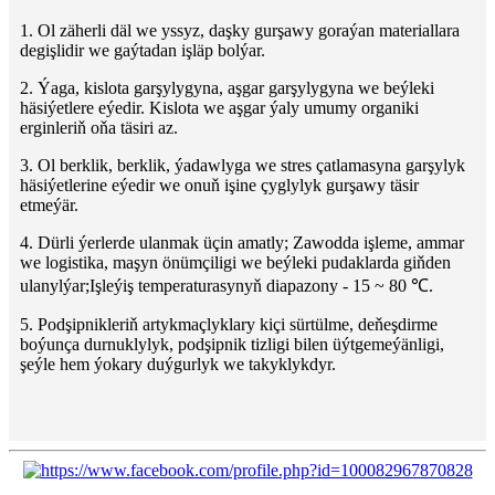
1. Ol zäherli däl we yssyz, daşky gurşawy goraýan materiallara
degişlidir we gaýtadan işläp bolýar.
2. Ýaga, kislota garşylygyna, aşgar garşylygyna we beýleki
häsiýetlere eýedir. Kislota we aşgar ýaly umumy organiki
erginleriň oňa täsiri az.
3. Ol berklik, berklik, ýadawlyga we stres çatlamasyna garşylyk
häsiýetlerine eýedir we onuň işine çyglylyk gurşawy täsir
etmeýär.
4. Dürli ýerlerde ulanmak üçin amatly; Zawodda işleme, ammar
we logistika, maşyn önümçiligi we beýleki pudaklarda giňden
ulanylýar;
Işleýiş temperaturasynyň diapazony - 15 ~ 80 ℃.
5. Podşipnikleriň artykmaçlyklary kiçi sürtülme, deňeşdirme
boýunça durnuklylyk, podşipnik tizligi bilen üýtgemeýänligi,
şeýle hem ýokary duýgurlyk we takyklykdyr.