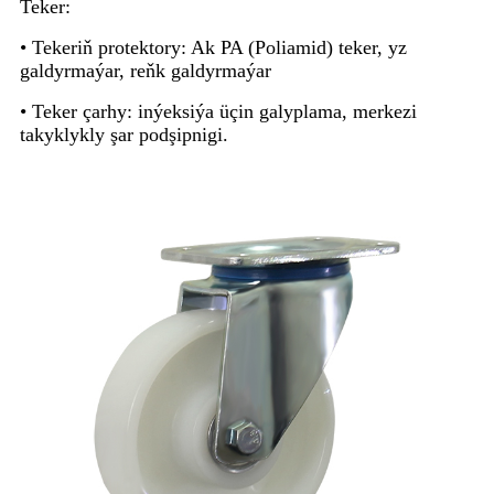
Teker:
• Tekeriň protektory: Ak PA (Poliamid) teker, yz
galdyrmaýar, reňk galdyrmaýar
• Teker çarhy: inýeksiýa üçin galyplama, merkezi
takyklykly şar podşipnigi.