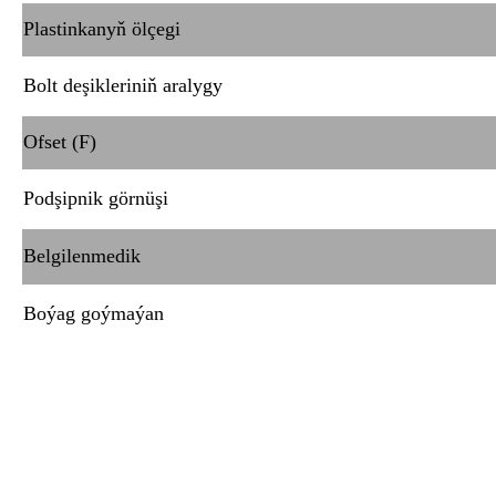
Plastinkanyň ölçegi
Bolt deşikleriniň aralygy
Ofset (F)
Podşipnik görnüşi
Belgilenmedik
Boýag goýmaýan