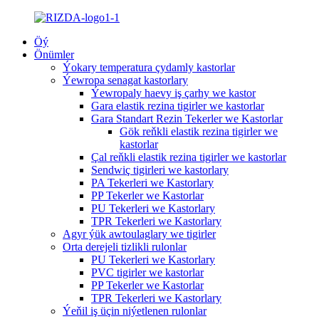
Öý
Önümler
Ýokary temperatura çydamly kastorlar
Ýewropa senagat kastorlary
Ýewropaly haevy iş çarhy we kastor
Gara elastik rezina tigirler we kastorlar
Gara Standart Rezin Tekerler we Kastorlar
Gök reňkli elastik rezina tigirler we
kastorlar
Çal reňkli elastik rezina tigirler we kastorlar
Sendwiç tigirleri we kastorlary
PA Tekerleri we Kastorlary
PP Tekerler we Kastorlar
PU Tekerleri we Kastorlary
TPR Tekerleri we Kastorlary
Agyr ýük awtoulaglary we tigirler
Orta derejeli tizlikli rulonlar
PU Tekerleri we Kastorlary
PVC tigirler we kastorlar
PP Tekerler we Kastorlar
TPR Tekerleri we Kastorlary
Ýeňil iş üçin niýetlenen rulonlar