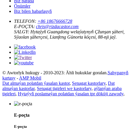
Biz barada
Önümler
Biz bilen habarlaşyň
TELEFON:
+86 18676666728
E-POÇTA:
chris@rizdacastor.com
SALGY:
Hytaýyň Guangdong welaýatynyň Çžunşan şäheri,
Sýaolan şäherçesi, Lianfeng Günorta köçesi, 88-nji jaý.
© Awtorlyk hukugy - 2010-2023: Ähli hukuklar goralan.
Sahypanyň
kartasy
-
AMP Mobil
Dat almaýan polatdan ýasalan kastor
,
Senagat kastorlary
,
Dat
almaýan kastorlar
,
Senagat tigirleri we kastorlary
,
aýlanýan araba
tigirleri
,
Hytaýyň poslamaýan polatdan ýasalan tpr döküji zawody
,
E-poçta
E-poçta