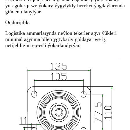
ýük göteriji we ýokary ýygylykly hereket ýagdaýlarynda
giňden ulanylýar.
Öndürijilik:
Logistika ammarlarynda neýlon tekerler agyr ýükleri
minimal aşynma bilen ygtybarly goldaýar we iş
netijeliligini ep-esli ýokarlandyrýar.