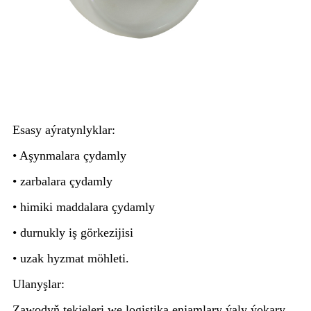
Esasy aýratynlyklar:
• Aşynmalara çydamly
• zarbalara çydamly
• himiki maddalara çydamly
• durnukly iş görkezijisi
• uzak hyzmat möhleti.
Ulanyşlar:
Zawodyň tekjeleri we logistika enjamlary ýaly ýokary