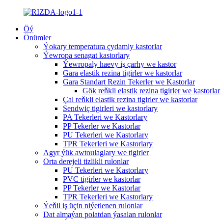
Öý
Önümler
Ýokary temperatura çydamly kastorlar
Ýewropa senagat kastorlary
Ýewropaly haevy iş çarhy we kastor
Gara elastik rezina tigirler we kastorlar
Gara Standart Rezin Tekerler we Kastorlar
Gök reňkli elastik rezina tigirler we kastorlar
Çal reňkli elastik rezina tigirler we kastorlar
Sendwiç tigirleri we kastorlary
PA Tekerleri we Kastorlary
PP Tekerler we Kastorlar
PU Tekerleri we Kastorlary
TPR Tekerleri we Kastorlary
Agyr ýük awtoulaglary we tigirler
Orta derejeli tizlikli rulonlar
PU Tekerleri we Kastorlary
PVC tigirler we kastorlar
PP Tekerler we Kastorlar
TPR Tekerleri we Kastorlary
Ýeňil iş üçin niýetlenen rulonlar
Dat almaýan polatdan ýasalan rulonlar