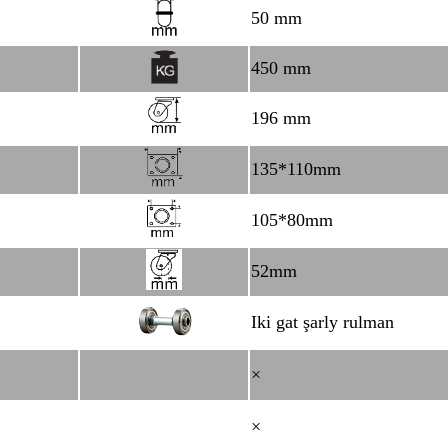
50 mm
450 mm
196 mm
135*110mm
105*80mm
52mm
Iki gat şarly rulman
×
×