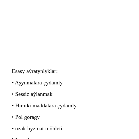
Esasy aýratynlyklar:
• Aşynmalara çydamly
• Sessiz aýlanmak
• Himiki maddalara çydamly
• Pol goragy
• uzak hyzmat möhleti.