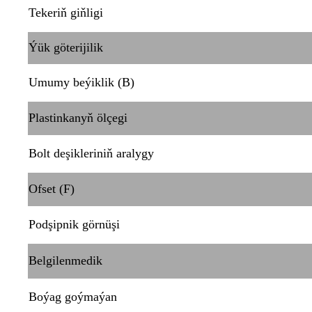
Tekeriň giňligi
Ýük göterijilik
Umumy beýiklik (B)
Plastinkanyň ölçegi
Bolt deşikleriniň aralygy
Ofset (F)
Podşipnik görnüşi
Belgilenmedik
Boýag goýmaýan