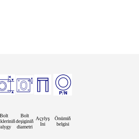
Bolt
Bolt
Açylyş
Önümiň
ikleriniň
deşiginiň
Ini
belgisi
ralygy
diametri