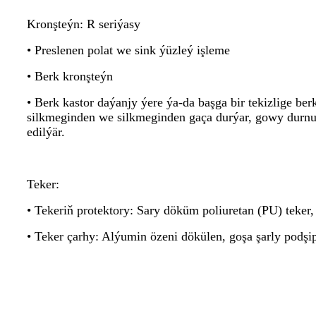
Kronşteýn: R seriýasy
• Preslenen polat we sink ýüzleý işleme
• Berk kronşteýn
• Berk kastor daýanjy ýere ýa-da başga bir tekizlige ber
silkmeginden we silkmeginden gaça durýar, gowy durnu
edilýär.
Teker:
• Tekeriň protektory: Sary döküm poliuretan (PU) teker
• Teker çarhy: Alýumin özeni dökülen, goşa şarly podşi