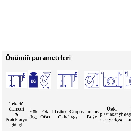
Önümiň parametrleri
Tekeriň
diametri
Üstki
Ýük
Ok
Plastinka/Gorpus
Umumy
&
plastinkanyň
deş
(kg)
Ofset
Galyňlygy
Boýy
Protektoryň
daşky ölçegi
a
giňligi