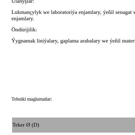
Ulanyşlar:
Lukmançylyk we laboratoriýa enjamlary, ýeňil senagat 
enjamlary.
Öndürijilik:
Ýygnamak liniýalary, gaplama arabalary we ýeňil materi
Tehniki maglumatlar:
Teker Ø (D)