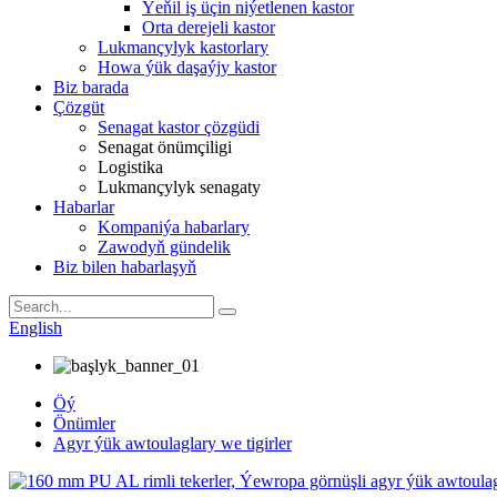
Ýeňil iş üçin niýetlenen kastor
Orta derejeli kastor
Lukmançylyk kastorlary
Howa ýük daşaýjy kastor
Biz barada
Çözgüt
Senagat kastor çözgüdi
Senagat önümçiligi
Logistika
Lukmançylyk senagaty
Habarlar
Kompaniýa habarlary
Zawodyň gündelik
Biz bilen habarlaşyň
English
Öý
Önümler
Agyr ýük awtoulaglary we tigirler