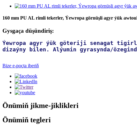
160 mm PU AL rimli tekerler, Ýewropa görnüşli agyr ýük awtoula
Gysgaça düşündiriş:
Ýewropa agyr ýük göteriji senagat tigirl
dizaýny bilen. Alýumin gyrasynda/özegind
Bize e-poçta iberiň
Önümiň jikme-jiklikleri
Önümiň tegleri