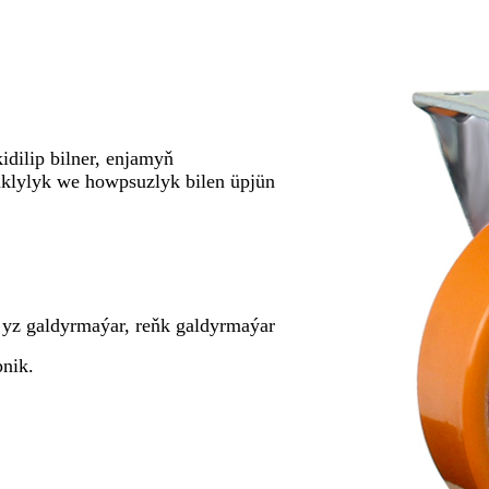
kidilip bilner, enjamyň
klylyk we howpsuzlyk bilen üpjün
, yz galdyrmaýar, reňk galdyrmaýar
pnik.