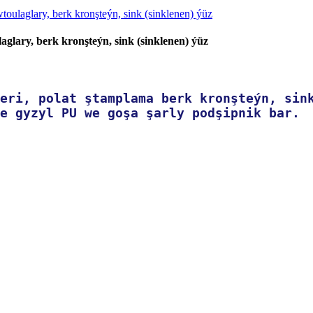
glary, berk kronşteýn, sink (sinklenen) ýüz
eri, polat ştamplama berk kronşteýn, sin
e gyzyl PU we goşa şarly podşipnik bar.