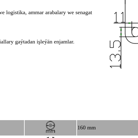
we logistika, ammar arabalary we senagat
allary gaýtadan işleýän enjamlar.
160 mm