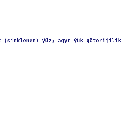
k (sinklenen) ýüz; agyr ýük göterijilik