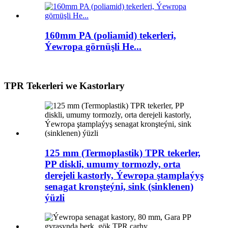
160mm PA (poliamid) tekerleri,
Ýewropa görnüşli He...
TPR Tekerleri we Kastorlary
125 mm (Termoplastik) TPR tekerler,
PP diskli, umumy tormozly, orta
derejeli kastorly, Ýewropa ştamplaýyş
senagat kronşteýni, sink (sinklenen)
ýüzli