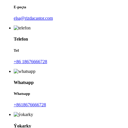
E-poçta
elsa@rizdacastor.com
Telefon
Tel
+86 18676666728
Whatsapp
Whatsapp
+8618676666728
Ýokarky