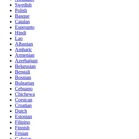
Swedish
Polish
Basque
Catalan
Esperanto
Hindi
Lao
Albanian
Amharic
Armenian
Azerbaijani
Belarusian
Bengali
Bosnian
Bulgarian
Cebuano
Chichewa
Corsican
Croatian
Dutch
Estonian
Filipino
Finnish
Frisian
Galician