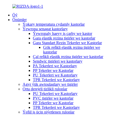
Öý
Önümler
Ýokary temperatura çydamly kastorlar
Ýewropa senagat kastorlary
Ýewropaly haevy iş çarhy we kastor
Gara elastik rezina tigirler we kastorlar
Gara Standart Rezin Tekerler we Kastorlar
Gök reňkli elastik rezina tigirler we
kastorlar
Çal reňkli elastik rezina tigirler we kastorlar
Sendwiç tigirleri we kastorlary
PA Tekerleri we Kastorlary
PP Tekerler we Kastorlar
PU Tekerleri we Kastorlary
TPR Tekerleri we Kastorlary
Agyr ýük awtoulaglary we tigirler
Orta derejeli tizlikli rulonlar
PU Tekerleri we Kastorlary
PVC tigirler we kastorlar
PP Tekerler we Kastorlar
TPR Tekerleri we Kastorlary
Ýeňil iş üçin niýetlenen rulonlar