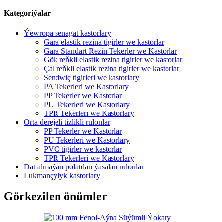
Kategoriýalar
Ýewropa senagat kastorlary
Gara elastik rezina tigirler we kastorlar
Gara Standart Rezin Tekerler we Kastorlar
Gök reňkli elastik rezina tigirler we kastorlar
Çal reňkli elastik rezina tigirler we kastorlar
Sendwiç tigirleri we kastorlary
PA Tekerleri we Kastorlary
PP Tekerler we Kastorlar
PU Tekerleri we Kastorlary
TPR Tekerleri we Kastorlary
Orta derejeli tizlikli rulonlar
PP Tekerler we Kastorlar
PU Tekerleri we Kastorlary
PVC tigirler we kastorlar
TPR Tekerleri we Kastorlary
Dat almaýan polatdan ýasalan rulonlar
Lukmançylyk kastorlary
Görkezilen önümler