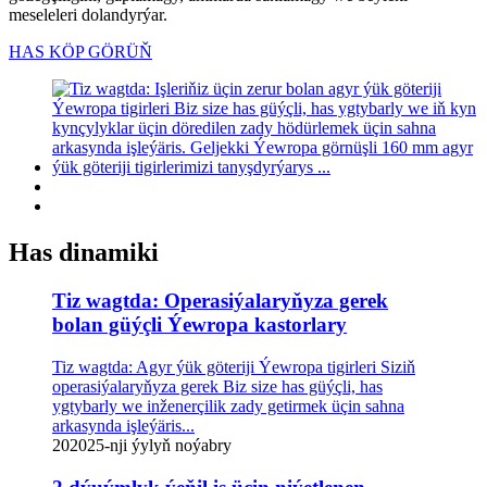
meseleleri dolandyrýar.
HAS KÖP GÖRÜŇ
Has dinamiki
Tiz wagtda: Operasiýalaryňyza gerek
bolan güýçli Ýewropa kastorlary
Tiz wagtda: Agyr ýük göteriji Ýewropa tigirleri Siziň
operasiýalaryňyza gerek Biz size has güýçli, has
ygtybarly we inženerçilik zady getirmek üçin sahna
arkasynda işleýäris...
20
2025-nji ýylyň noýabry