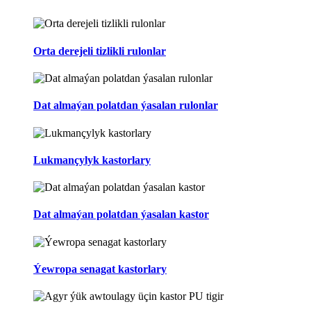
Orta derejeli tizlikli rulonlar
Dat almaýan polatdan ýasalan rulonlar
Lukmançylyk kastorlary
Dat almaýan polatdan ýasalan kastor
Ýewropa senagat kastorlary