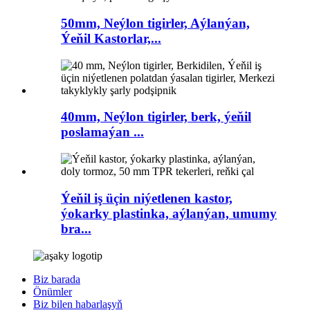
50mm, Neýlon tigirler, Aýlanýan,
Ýeňil Kastorlar,...
40mm, Neýlon tigirler, berk, ýeňil
poslamaýan ...
Ýeňil iş üçin niýetlenen kastor,
ýokarky plastinka, aýlanýan, umumy
bra...
Biz barada
Önümler
Biz bilen habarlaşyň