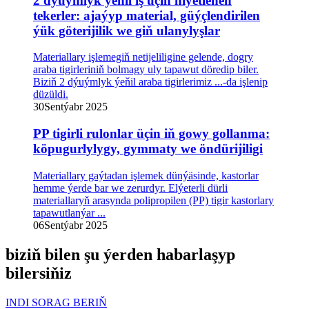
2 dýuýmlyk ýeňil iş üçin niýetlenen
tekerler: ajaýyp material, güýçlendirilen
ýük göterijilik we giň ulanylyşlar
Materiallary işlemegiň netijeliligine gelende, dogry
araba tigirleriniň bolmagy uly tapawut döredip biler.
Biziň 2 dýuýmlyk ýeňil araba tigirlerimiz ...-da işlenip
düzüldi.
30
Sentýabr 2025
PP tigirli rulonlar üçin iň gowy gollanma:
köpugurlylygy, gymmaty we öndürijiligi
Materiallary gaýtadan işlemek dünýäsinde, kastorlar
hemme ýerde bar we zerurdyr. Elýeterli dürli
materiallaryň arasynda polipropilen (PP) tigir kastorlary
tapawutlanýar ...
06
Sentýabr 2025
biziň bilen şu ýerden habarlaşyp
bilersiňiz
INDI SORAG BERIŇ