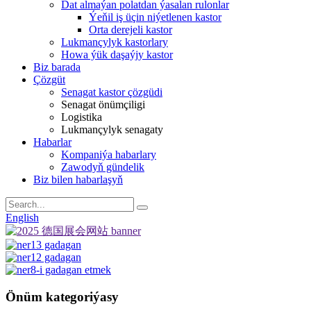
Dat almaýan polatdan ýasalan rulonlar
Ýeňil iş üçin niýetlenen kastor
Orta derejeli kastor
Lukmançylyk kastorlary
Howa ýük daşaýjy kastor
Biz barada
Çözgüt
Senagat kastor çözgüdi
Senagat önümçiligi
Logistika
Lukmançylyk senagaty
Habarlar
Kompaniýa habarlary
Zawodyň gündelik
Biz bilen habarlaşyň
English
Önüm kategoriýasy