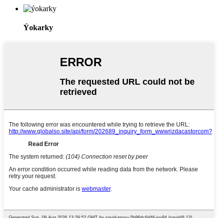
Ýokarky