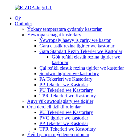
Öý
Önümler
Ýokary temperatura çydamly kastorlar
Ýewropa senagat kastorlary
Ýewropaly haevy iş çarhy we kastor
Gara elastik rezina tigirler we kastorlar
Gara Standart Rezin Tekerler we Kastorlar
Gök reňkli elastik rezina tigirler we
kastorlar
Çal reňkli elastik rezina tigirler we kastorlar
Sendwiç tigirleri we kastorlary
PA Tekerleri we Kastorlary
PP Tekerler we Kastorlar
PU Tekerleri we Kastorlary
TPR Tekerleri we Kastorlary
Agyr ýük awtoulaglary we tigirler
Orta derejeli tizlikli rulonlar
PU Tekerleri we Kastorlary
PVC tigirler we kastorlar
PP Tekerler we Kastorlar
TPR Tekerleri we Kastorlary
Ýeňil iş üçin niýetlenen rulonlar