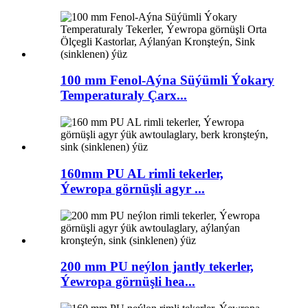
100 mm Fenol-Aýna Süýümli Ýokary
Temperaturaly Çarx...
160mm PU AL rimli tekerler,
Ýewropa görnüşli agyr ...
200 mm PU neýlon jantly tekerler,
Ýewropa görnüşli hea...