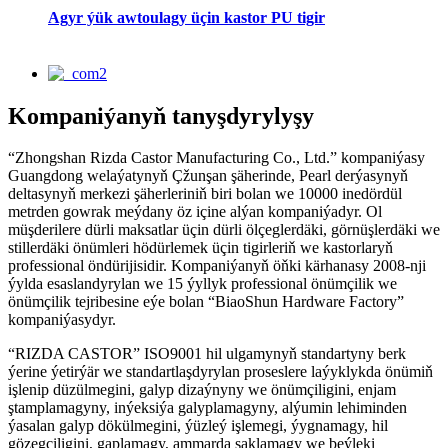
Agyr ýük awtoulagy üçin kastor PU tigir
Kompaniýanyň tanyşdyrylyşy
“Zhongshan Rizda Castor Manufacturing Co., Ltd.” kompaniýasy
Guangdong welaýatynyň Çžunşan şäherinde, Pearl derýasynyň
deltasynyň merkezi şäherleriniň biri bolan we 10000 inedördül
metrden gowrak meýdany öz içine alýan kompaniýadyr. Ol
müşderilere dürli maksatlar üçin dürli ölçeglerdäki, görnüşlerdäki we
stillerdäki önümleri hödürlemek üçin tigirleriň we kastorlaryň
professional öndürijisidir. Kompaniýanyň öňki kärhanasy 2008-nji
ýylda esaslandyrylan we 15 ýyllyk professional önümçilik we
önümçilik tejribesine eýe bolan “BiaoShun Hardware Factory”
kompaniýasydyr.
“RIZDA CASTOR” ISO9001 hil ulgamynyň standartyny berk
ýerine ýetirýär we standartlaşdyrylan proseslere laýyklykda önümiň
işlenip düzülmegini, galyp dizaýnyny we önümçiligini, enjam
ştamplamagyny, inýeksiýa galyplamagyny, alýumin lehiminden
ýasalan galyp dökülmegini, ýüzleý işlemegi, ýygnamagy, hil
gözegçiligini, gaplamagy, ammarda saklamagy we beýleki