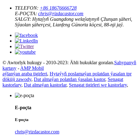
TELEFON:
+86 18676666728
E-POÇTA:
chris@rizdacastor.com
SALGY:
Hytaýyň Guangdong welaýatynyň Çžunşan şäheri,
Sýaolan şäherçesi, Lianfeng Günorta köçesi, 88-nji jaý.
© Awtorlyk hukugy - 2010-2023: Ähli hukuklar goralan.
Sahypanyň
kartasy
-
AMP Mobil
aýlanýan araba tigirleri
,
Hytaýyň poslamaýan polatdan ýasalan tpr
döküji zawody
,
Dat almaýan polatdan ýasalan kastor
,
Senagat
kastorlary
,
Dat almaýan kastorlar
,
Senagat tigirleri we kastorlary
,
E-poçta
E-poçta
chris@rizdacastor.com