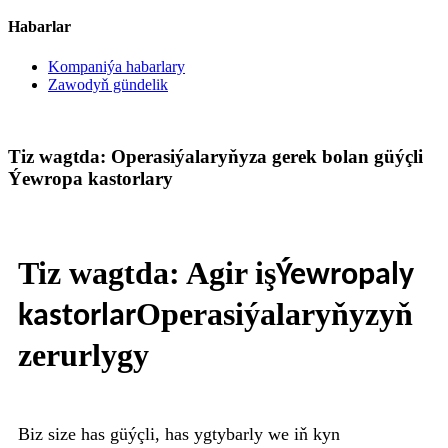
Habarlar
Kompaniýa habarlary
Zawodyň gündelik
Tiz wagtda: Operasiýalaryňyza gerek bolan güýçli
Ýewropa kastorlary
Tiz wagtda: Agir iş
Ýewropaly
Operasiýalaryňyzyň
kastorlar
zerurlygy
Biz size has güýçli, has ygtybarly we iň kyn