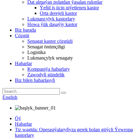
Dat almaýan polatdan ýasalan rulonlar
Ýeňil iş üçin niýetlenen kastor
Orta derejeli kastor
Lukmançylyk kastorlary
Howa ýük daşaýjy kastor
Biz barada
Çözgüt
Senagat kastor çözgüdi
Senagat önümçiligi
Logistika
Lukmançylyk senagaty
Habarlar
Kompaniýa habarlary
Zawodyň gündelik
Biz bilen habarlaşyň
English
Öý
Habarlar
Tiz wagtda: Operasiýalaryňyza gerek bolan güýçli Ýewropa
kastorlary