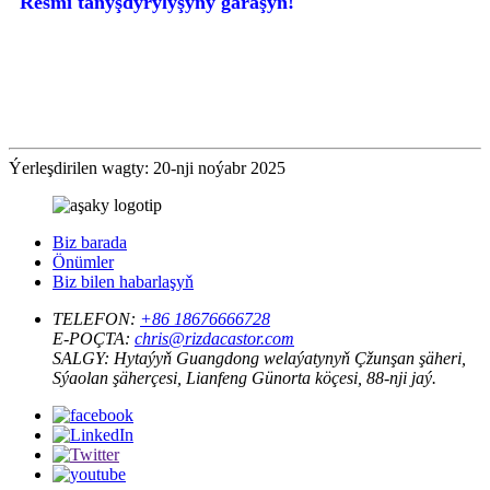
Resmi tanyşdyrylyşyny garaşyň!
Ýerleşdirilen wagty: 20-nji noýabr 2025
Biz barada
Önümler
Biz bilen habarlaşyň
TELEFON:
+86 18676666728
E-POÇTA:
chris@rizdacastor.com
SALGY:
Hytaýyň Guangdong welaýatynyň Çžunşan şäheri,
Sýaolan şäherçesi, Lianfeng Günorta köçesi, 88-nji jaý.