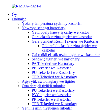
Öý
Önümler
Ýokary temperatura çydamly kastorlar
Ýewropa senagat kastorlary
Ýewropaly haevy iş çarhy we kastor
Gara elastik rezina tigirler we kastorlar
Gara Standart Rezin Tekerler we Kastorlar
Gök reňkli elastik rezina tigirler we
kastorlar
Çal reňkli elastik rezina tigirler we kastorlar
Sendwiç tigirleri we kastorlary
PA Tekerleri we Kastorlary
PP Tekerler we Kastorlar
PU Tekerleri we Kastorlary
TPR Tekerleri we Kastorlary
Agyr ýük awtoulaglary we tigirler
Orta derejeli tizlikli rulonlar
PU Tekerleri we Kastorlary
PVC tigirler we kastorlar
PP Tekerler we Kastorlar
TPR Tekerleri we Kastorlary
Ýeňil iş üçin niýetlenen rulonlar