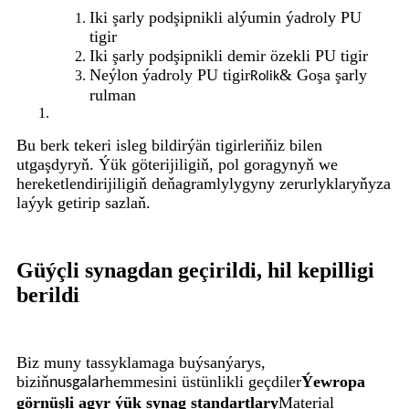
Iki şarly podşipnikli alýumin ýadroly PU
tigir
Iki şarly podşipnikli demir özekli PU tigir
Neýlon ýadroly PU tigir
& Goşa şarly
Rolik
rulman
Bu berk tekeri isleg bildirýän tigirleriňiz bilen
utgaşdyryň. Ýük göterijiligiň, pol goragynyň we
hereketlendirijiligiň deňagramlylygyny zerurlyklaryňyza
laýyk getirip sazlaň.
Güýçli synagdan geçirildi, hil kepilligi
berildi
Biz muny tassyklamaga buýsanýarys,
biziň
hemmesini üstünlikli geçdiler
Ýewropa
nusgalar
görnüşli agyr ýük synag standartlary
Material