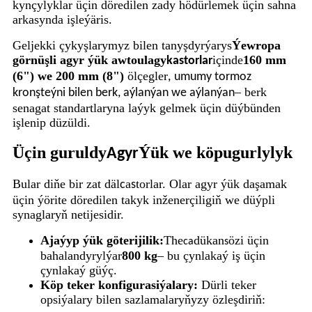
kynçylyklar üçin döredilen zady hödürlemek üçin sahna
arkasynda işleýäris.
Geljekki çykyşlarymyz bilen tanyşdyrýarys
Ýewropa
görnüşli agyr ýük awtoulagy
içinde
160 mm
kastorlar
(6") we 200 mm (8")
ölçegler
,
umumy tormoz
– berk
kronşteýni bilen berk, aýlanýan we aýlanýan
senagat standartlaryna laýyk gelmek üçin düýbünden
işlenip düzüldi.
Üçin guruldy
Ýük we köpugurlylyk
Agyr
Bular diňe bir zat däl
a
torlar. Olar agyr ýük daşamak
c
s
üçin ýörite döredilen takyk inženerçiligiň we düýpli
synaglaryň netijesidir.
Ajaýyp ýük göterijilik:
The
dükan
özi üçin
ca
s
bahalandyrylýar
800 kg
– bu çynlakaý iş üçin
çynlakaý güýç.
Köp teker konfigurasiýalary:
Dürli teker
opsiýalary bilen sazlamalaryňyzy özleşdiriň: