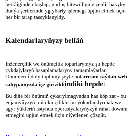
berkliginden başlap, gurluş bitewüligine çenli, hakyky
dünýä şertlerinde ygtybarly işlemegi üpjün etmek üçin
her bir tarap tassyklanyldy.
Kalendarlaryňyzy belläň
Inženerçilik we önümçilik toparlarymyz şu hepde
çykdajylaryň hasaplamalaryny tamamlaýarlar.
Önümleriň doly toplumy şeýle bolar
resmi taýdan web
indiki hepde
sahypamyzda işe girizildi
!
Bu diňe bir önümiň çykarylmagyndan has köp zat - bu
enjamyňyzyň mümkinçiliklerini ýokarlandyrmak we
agyr ýükleriň astynda operasiýalaryňyzyň rahat dowam
etmegini üpjün etmek üçin niýetlenen çözgüt.