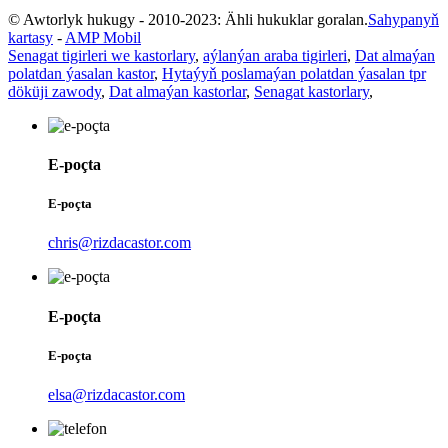
© Awtorlyk hukugy - 2010-2023: Ähli hukuklar goralan.
Sahypanyň
kartasy
-
AMP Mobil
Senagat tigirleri we kastorlary
,
aýlanýan araba tigirleri
,
Dat almaýan
polatdan ýasalan kastor
,
Hytaýyň poslamaýan polatdan ýasalan tpr
döküji zawody
,
Dat almaýan kastorlar
,
Senagat kastorlary
,
E-poçta
E-poçta
chris@rizdacastor.com
E-poçta
E-poçta
elsa@rizdacastor.com