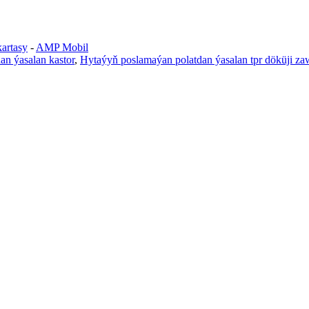
artasy
-
AMP Mobil
an ýasalan kastor
,
Hytaýyň poslamaýan polatdan ýasalan tpr döküji z