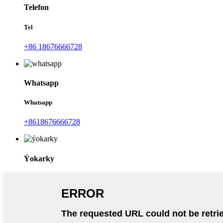
Telefon
Tel
+86 18676666728
Whatsapp
Whatsapp
+8618676666728
Ýokarky