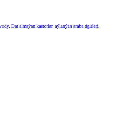
awody
,
Dat almaýan kastorlar
,
aýlanýan araba tigirleri
,