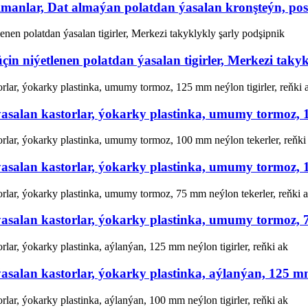
ulmanlar, Dat almaýan polatdan ýasalan kronşteýn, p
 üçin niýetlenen polatdan ýasalan tigirler, Merkezi taky
ýasalan kastorlar, ýokarky plastinka, umumy tormoz, 1
ýasalan kastorlar, ýokarky plastinka, umumy tormoz, 
ýasalan kastorlar, ýokarky plastinka, umumy tormoz, 7
asalan kastorlar, ýokarky plastinka, aýlanýan, 125 mm 