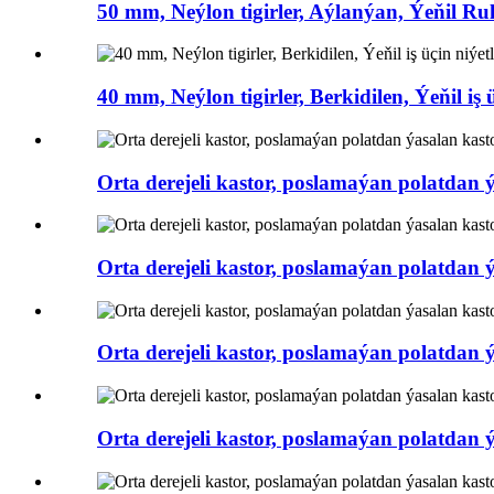
50 mm, Neýlon tigirler, Aýlanýan, Ýeňil R
40 mm, Neýlon tigirler, Berkidilen, Ýeňil iş
Orta derejeli kastor, poslamaýan polatdan 
Orta derejeli kastor, poslamaýan polatdan 
Orta derejeli kastor, poslamaýan polatdan 
Orta derejeli kastor, poslamaýan polatdan ý