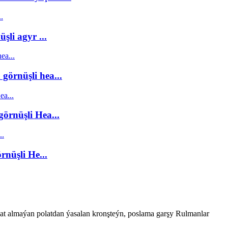
li agyr ...
görnüşli hea...
örnüşli Hea...
nüşli He...