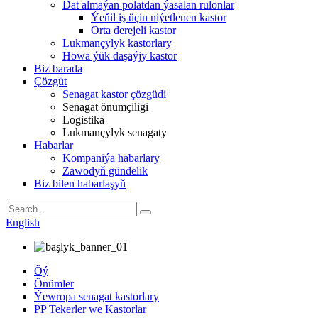
Dat almaýan polatdan ýasalan rulonlar
Ýeňil iş üçin niýetlenen kastor
Orta derejeli kastor
Lukmançylyk kastorlary
Howa ýük daşaýjy kastor
Biz barada
Çözgüt
Senagat kastor çözgüdi
Senagat önümçiligi
Logistika
Lukmançylyk senagaty
Habarlar
Kompaniýa habarlary
Zawodyň gündelik
Biz bilen habarlaşyň
English
Öý
Önümler
Ýewropa senagat kastorlary
PP Tekerler we Kastorlar