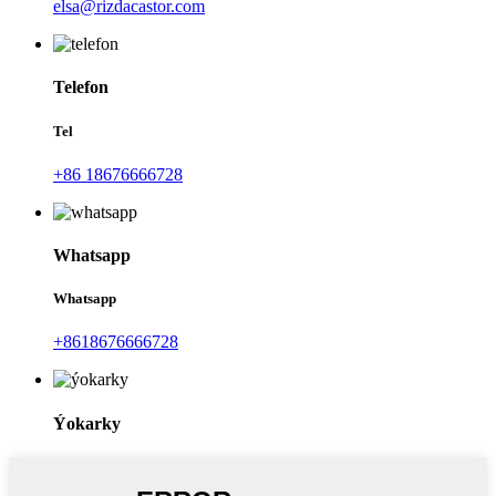
elsa@rizdacastor.com
Telefon
Tel
+86 18676666728
Whatsapp
Whatsapp
+8618676666728
Ýokarky