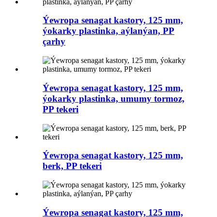
Ýewropa senagat kastory, 125 mm,
ýokarky plastinka, aýlanýan, PP
çarhy
Ýewropa senagat kastory, 125 mm,
ýokarky plastinka, umumy tormoz,
PP tekeri
Ýewropa senagat kastory, 125 mm,
berk, PP tekeri
Ýewropa senagat kastory, 125 mm,