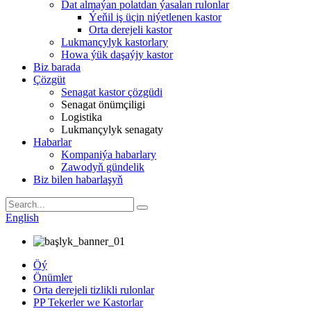
Dat almaýan polatdan ýasalan rulonlar
Ýeňil iş üçin niýetlenen kastor
Orta derejeli kastor
Lukmançylyk kastorlary
Howa ýük daşaýjy kastor
Biz barada
Çözgüt
Senagat kastor çözgüdi
Senagat önümçiligi
Logistika
Lukmançylyk senagaty
Habarlar
Kompaniýa habarlary
Zawodyň gündelik
Biz bilen habarlaşyň
English
Öý
Önümler
Orta derejeli tizlikli rulonlar
PP Tekerler we Kastorlar