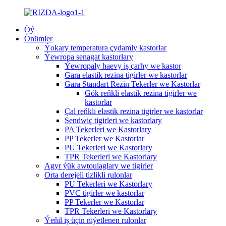
Öý
Önümler
Ýokary temperatura çydamly kastorlar
Ýewropa senagat kastorlary
Ýewropaly haevy iş çarhy we kastor
Gara elastik rezina tigirler we kastorlar
Gara Standart Rezin Tekerler we Kastorlar
Gök reňkli elastik rezina tigirler we
kastorlar
Çal reňkli elastik rezina tigirler we kastorlar
Sendwiç tigirleri we kastorlary
PA Tekerleri we Kastorlary
PP Tekerler we Kastorlar
PU Tekerleri we Kastorlary
TPR Tekerleri we Kastorlary
Agyr ýük awtoulaglary we tigirler
Orta derejeli tizlikli rulonlar
PU Tekerleri we Kastorlary
PVC tigirler we kastorlar
PP Tekerler we Kastorlar
TPR Tekerleri we Kastorlary
Ýeňil iş üçin niýetlenen rulonlar