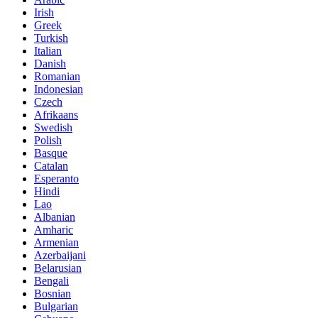
Irish
Greek
Turkish
Italian
Danish
Romanian
Indonesian
Czech
Afrikaans
Swedish
Polish
Basque
Catalan
Esperanto
Hindi
Lao
Albanian
Amharic
Armenian
Azerbaijani
Belarusian
Bengali
Bosnian
Bulgarian